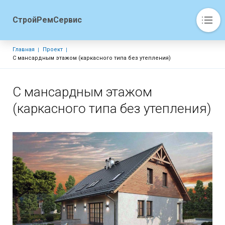
СтройРемСервис
Основная навигация
Строка навигации
Главная
Проект
О компании
С мансардным этажом (каркасного типа без утепления)
Цены
Статьи и новости
С мансардным этажом
Наши работы
(каркасного типа без утепления)
Проекты
Контакты